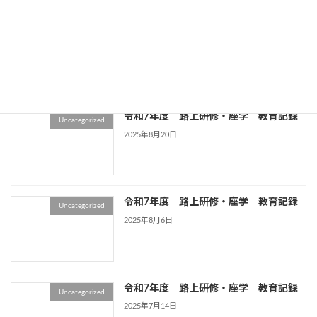
令和7年度 路上研修・座学 教育記録
Uncategorized
2025年9月17日
令和7年度 路上研修・座学 教育記録
Uncategorized
2025年8月20日
令和7年度 路上研修・座学 教育記録
Uncategorized
2025年8月6日
令和7年度 路上研修・座学 教育記録
Uncategorized
2025年7月14日