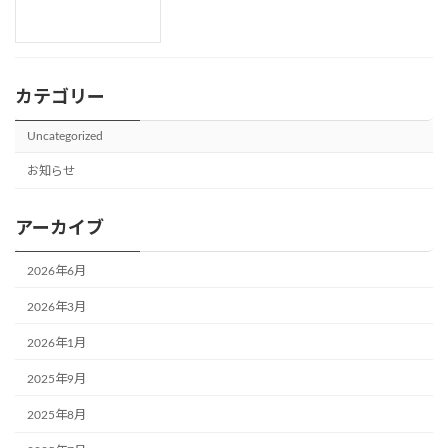
カテゴリー
Uncategorized
お知らせ
アーカイブ
2026年6月
2026年3月
2026年1月
2025年9月
2025年8月