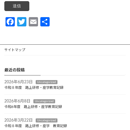
Fa
T
E
共
ce
w
m
有
b
itt
ail
o
er
サイトマップ
o
k
最近の投稿
2026年6月23日
Uncategorized
令和８年度 路上研修・座学教育記録
2026年6月8日
Uncategorized
令和8年度 路上研修・座学教育記録
2026年3月22日
Uncategorized
令和８年度 路上研修・座学 教育記録