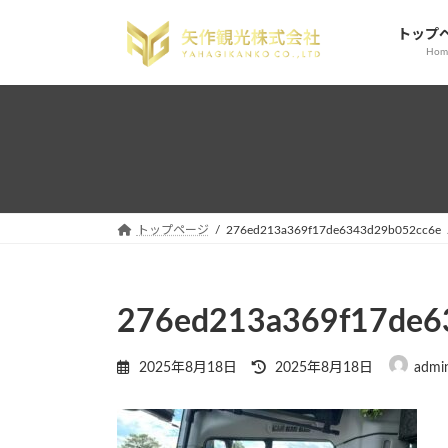
コ
ナ
トップ
ン
ビ
Hom
テ
ゲ
ン
ー
ツ
シ
へ
ョ
ス
ン
キ
に
ッ
移
プ
動
トップページ
276ed213a369f17de6343d29b052cc6e
276ed213a369f17de6
最
2025年8月18日
2025年8月18日
admi
終
更
新
日