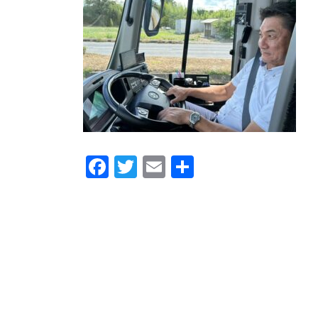
時
:
Fa
T
E
共
ce
w
m
有
b
itt
ail
o
er
o
k