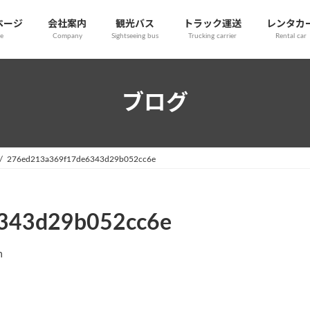
ページ
会社案内
観光バス
トラック運送
レンタカ
e
Company
Sightseeing bus
Trucking carrier
Rental car
ブログ
276ed213a369f17de6343d29b052cc6e
343d29b052cc6e
n