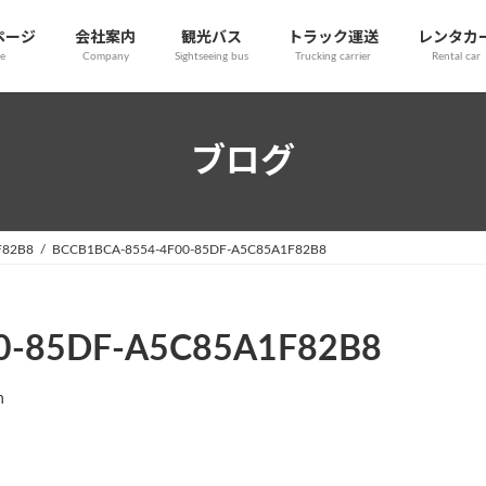
ページ
会社案内
観光バス
トラック運送
レンタカ
e
Company
Sightseeing bus
Trucking carrier
Rental car
ブログ
F82B8
BCCB1BCA-8554-4F00-85DF-A5C85A1F82B8
0-85DF-A5C85A1F82B8
n