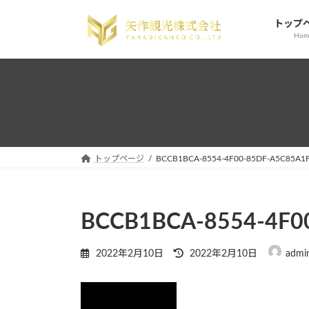
コ
ナ
トップ
ン
ビ
Hom
テ
ゲ
ン
ー
ツ
シ
へ
ョ
ス
ン
キ
に
ッ
移
プ
動
トップページ
BCCB1BCA-8554-4F00-85DF-A5C85A1
BCCB1BCA-8554-4F0
最
2022年2月10日
2022年2月10日
admi
終
更
新
日