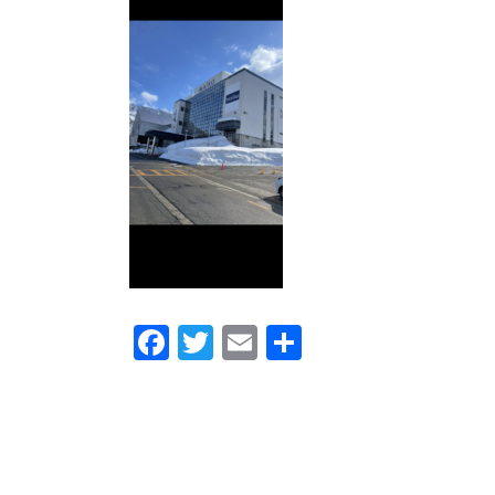
時
:
Fa
T
E
共
ce
w
m
有
b
itt
ail
o
er
o